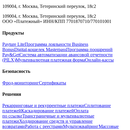
109004, г. Москва, Тетеринский переулок, 18с2
109004, г. Москва, Тетеринский переулок, 18с2
ООО «Платежный» ИНН/КПП 7701870710/770101001
Продукты
Payture Lite
Программа лояльности Business
Bonus
Digital‑кошелек Masterpass
Программа поощрений
Pay&Get
Система автоматизации авансовой отчетности
(PILX)
Мультивалютная платежная форма
Онлайн‑кассы
Безопасность
Фрод‑мониторинг
Сертификаты
Решения
Рекарринговые и рекуррентные платежи
Сплитование
платежей
Каскадирование платежей
Оплата
по ссылке
Трансграничные и мультивалютные
платежи
Холдирование средств и управление
возвратами
Работа с реестрами
Мультиэквайринг
Массовые