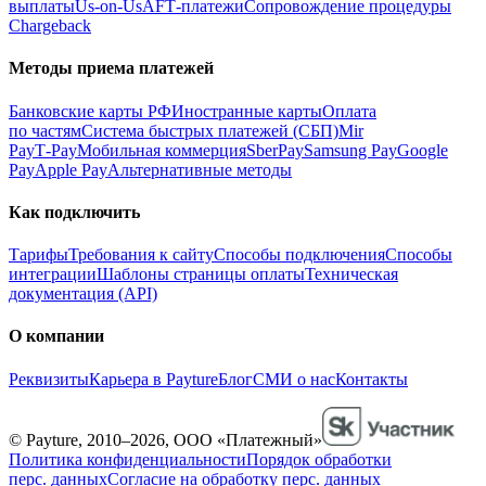
выплаты
Us-on-Us
AFT‑платежи
Сопровождение процедуры
Chargeback
Методы приема платежей
Банковские карты РФ
Иностранные карты
Оплата
по частям
Система быстрых платежей (СБП)
Mir
Pay
T‑Pay
Мобильная коммерция
SberPay
Samsung Pay
Google
Pay
Apple Pay
Альтернативные методы
Как подключить
Тарифы
Требования к сайту
Способы подключения
Способы
интеграции
Шаблоны страницы оплаты
Техническая
документация (API)
О компании
Реквизиты
Карьера в Payture
Блог
СМИ о нас
Контакты
© Payture, 2010–2026, ООО «Платежный»
Политика конфиденциальности
Порядок обработки
перс. данных
Согласие на обработку перс. данных