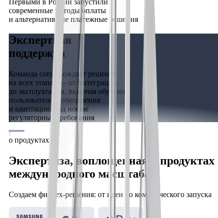
Первыми в России запустили
современные методы оплаты
и альтернативные платежные решения
Экспертная
поддержка
Команда сопровождает решение
на всех этапах — от интеграции
до эксплуатации, включая обучение
пользователей, обновления
и адаптацию под новые
регуляторные требования
о продуктах
Экспертиза, воплощенная в продуктах
международного масштаба
Создаем финтех‑решения: от идеи до коммерческого запуска