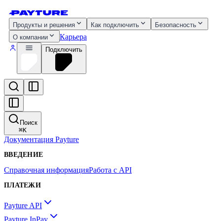
Продукты и решения
Как подключить
Безопасность
Карьера
О компании
Подключить
Поиск
⌘
K
Документация Payture
ВВЕДЕНИЕ
Справочная информация
Работа с API
ПЛАТЕЖИ
Payture API
Payture InPay