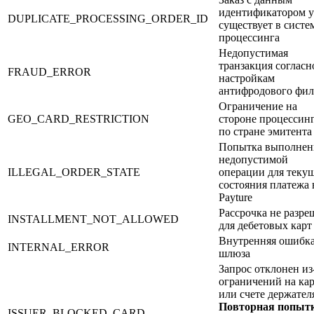
идентификатором 
DUPLICATE_PROCESSING_ORDER_ID
существует в систе
процессинга
Недопустимая
транзакция согласн
FRAUD_ERROR
настройкам
антифродового фил
Ограничение на
GEO_CARD_RESTRICTION
стороне процессин
по стране эмитента
Попытка выполнен
недопустимой
ILLEGAL_ORDER_STATE
операции для теку
состояния платежа 
Payture
Рассрочка не разре
INSTALLMENT_NOT_ALLOWED
для дебетовых карт
Внутренняя ошибк
INTERNAL_ERROR
шлюза
Запрос отклонен из
ограничений на кар
или счете держател
Повторная попыт
ISSUER_BLOCKED_CARD