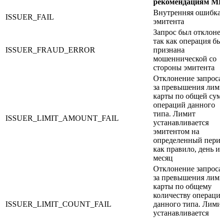
рекомендациям 
Внутренняя ошибк
ISSUER_FAIL
эмитента
Запрос был отклоне
так как операция б
ISSUER_FRAUD_ERROR
признана
мошеннической со
стороны эмитента
Отклонение запроса
за превышения лим
карты по общей су
операций данного
типа. Лимит
ISSUER_LIMIT_AMOUNT_FAIL
устанавливается
эмитентом на
определенный пери
как правило, день 
месяц
Отклонение запроса
за превышения лим
карты по общему
количеству операц
ISSUER_LIMIT_COUNT_FAIL
данного типа. Лим
устанавливается