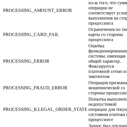
из-за того, что сум
операции не
PROCESSING_AMOUNT_ERROR
соответствует усло
выполнения на сто
процессинга
Ограничения по ти
PROCESSING_CARD_FAIL
карты со стороны
процессинга
Ошибка
функционирования
системы, имеющая
PROCESSING_ERROR
общий характер.
Фиксируется
платежной сетью и
эмитентом
Операция признана
PROCESSING_FRAUD_ERROR
мошеннической со
стороны процессин
Попытка выполнен
недопустимой
PROCESSING_ILLEGAL_ORDER_STATE
операции для теку
состояния платежа 
процессинге
Запрос был отклоне