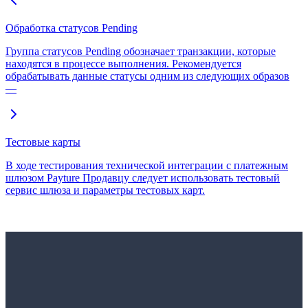
Обработка статусов Pending
Группа статусов Pending обозначает транзакции, которые
находятся в процессе выполнения. Рекомендуется
обрабатывать данные статусы одним из следующих образов
—
Тестовые карты
В ходе тестирования технической интеграции с платежным
шлюзом Payture Продавцу следует использовать тестовый
сервис шлюза и параметры тестовых карт.