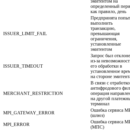
эмитентом на
определенный пери
как правило, день
Предпринята попы
выполнить
транзакцию,
ISSUER_LIMIT_FAIL
превышающая
ограничения,
установленные
эмитентом
Запрос был отклон
из-за невозможнос
ISSUER_TIMEOUT
его обработки в
установленное вре
на стороне эмитент
В связи с отработк
антифродового фил
MERCHANT_RESTRICTION
операция направле
на другой платежн
терминал
Ошибка сервиса M
MPI_GATEWAY_ERROR
(шлюз)
Ошибка сервиса M
MPI_ERROR
(МПС)