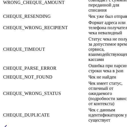
WRONG_CHEQUE_AMOUNT
переданной для
списания
CHEQUE_RESENDING
Чек уже был отпра
Формат адреса или
CHEQUE_WRONG_RECIPIENT
телефона получате
чека невалидный
Статус чека не пол
за допустимое врем
CHEQUE_TIMEOUT
сервиса,
взаимодействующег
кассами
Ошибка при парси
CHEQUE_PARSE_ERROR
строки чека в json
CHEQUE_NOT_FOUND
Чек не найден
Чек имеет статус,
отличный от
CHEQUE_WRONG_STATUS
ожидаемого
(подробности завис
от контекста)
Чек с данным
CHEQUE_DUPLICATE
идентификатором 
существует