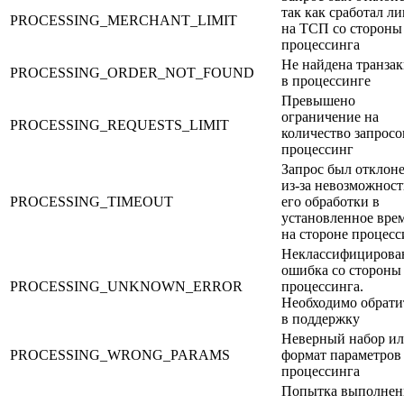
так как сработал л
PROCESSING_MERCHANT_LIMIT
на ТСП со стороны
процессинга
Не найдена транза
PROCESSING_ORDER_NOT_FOUND
в процессинге
Превышено
ограничение на
PROCESSING_REQUESTS_LIMIT
количество запросо
процессинг
Запрос был отклон
из-за невозможнос
PROCESSING_TIMEOUT
его обработки в
установленное вре
на стороне процесс
Неклассифицирова
ошибка со стороны
PROCESSING_UNKNOWN_ERROR
процессинга.
Необходимо обрати
в поддержку
Неверный набор и
PROCESSING_WRONG_PARAMS
формат параметров
процессинга
Попытка выполнен