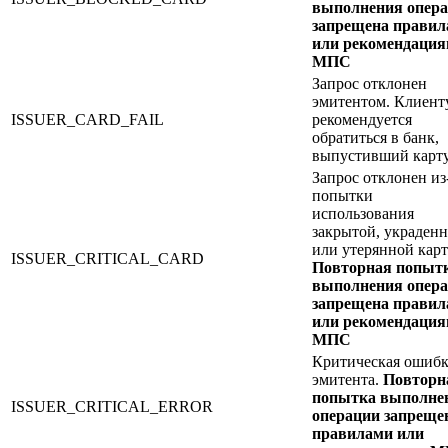
выполнения опер
запрещена прави
или рекомендаци
МПС
Запрос отклонен
эмитентом. Клиент
ISSUER_CARD_FAIL
рекомендуется
обратиться в банк,
выпустивший карт
Запрос отклонен из
попытки
использования
закрытой, украден
или утерянной карт
ISSUER_CRITICAL_CARD
Повторная попыт
выполнения опер
запрещена прави
или рекомендаци
МПС
Критическая ошибк
эмитента.
Повторн
попытка выполне
ISSUER_CRITICAL_ERROR
операции запреще
правилами или