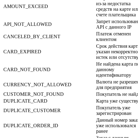
из-за недостатка
AMOUNT_EXCEED
средств на карте ил
счете плательщика
Запрет использова
API_NOT_ALLOWED
API с данного IP
Платеж отменен
CANCELED_BY_CLIENT
клиентом
Срок действия кар
CARD_EXPIRED
указан некорректно
истек или отсутств
Не найдена карта п
CARD_NOT_FOUND
данному
идентификатору
Валюта не разреше
CURRENCY_NOT_ALLOWED
для предприятия
CUSTOMER_NOT_FOUND
Покупатель не най
DUPLICATE_CARD
Карта уже существу
Покупатель уже
DUPLICATE_CUSTOMER
зарегистрирован
Данный номер зака
DUPLICATE_ORDER_ID
уже использовался
ранее
Заказ с данным