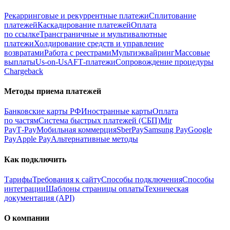
Рекарринговые и рекуррентные платежи
Сплитование
платежей
Каскадирование платежей
Оплата
по ссылке
Трансграничные и мультивалютные
платежи
Холдирование средств и управление
возвратами
Работа с реестрами
Мультиэквайринг
Массовые
выплаты
Us-on-Us
AFT‑платежи
Сопровождение процедуры
Chargeback
Методы приема платежей
Банковские карты РФ
Иностранные карты
Оплата
по частям
Система быстрых платежей (СБП)
Mir
Pay
T‑Pay
Мобильная коммерция
SberPay
Samsung Pay
Google
Pay
Apple Pay
Альтернативные методы
Как подключить
Тарифы
Требования к сайту
Способы подключения
Способы
интеграции
Шаблоны страницы оплаты
Техническая
документация (API)
О компании