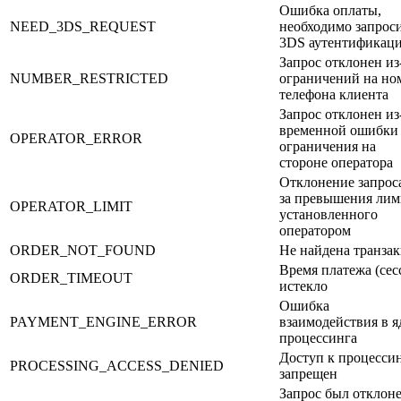
Ошибка оплаты,
NEED_3DS_REQUEST
необходимо запрос
3DS аутентификац
Запрос отклонен из
NUMBER_RESTRICTED
ограничений на но
телефона клиента
Запрос отклонен из
временной ошибки
OPERATOR_ERROR
ограничения на
стороне оператора
Отклонение запроса
за превышения лим
OPERATOR_LIMIT
установленного
оператором
ORDER_NOT_FOUND
Не найдена транза
Время платежа (сес
ORDER_TIMEOUT
истекло
Ошибка
PAYMENT_ENGINE_ERROR
взаимодействия в я
процессинга
Доступ к процесси
PROCESSING_ACCESS_DENIED
запрещен
Запрос был отклон