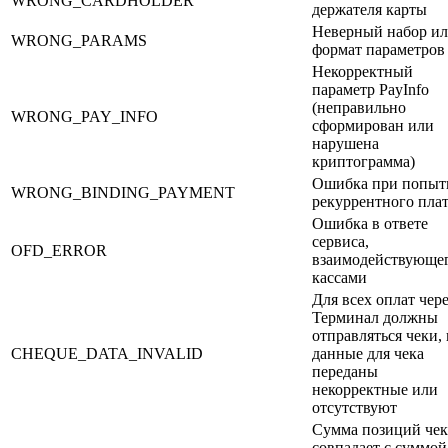
WRONG_CARDHOLDER
держателя карты
Неверный набор и
WRONG_PARAMS
формат параметров
Некорректный
параметр PayInfo
(неправильно
WRONG_PAY_INFO
сформирован или
нарушена
криптограмма)
Ошибка при попыт
WRONG_BINDING_PAYMENT
рекуррентного пла
Ошибка в ответе
сервиса,
OFD_ERROR
взаимодействующег
кассами
Для всех оплат чере
Терминал должны
отправляться чеки,
CHEQUE_DATA_INVALID
данные для чека
переданы
некорректные или
отсутствуют
Сумма позиций чек
совпадает с суммой