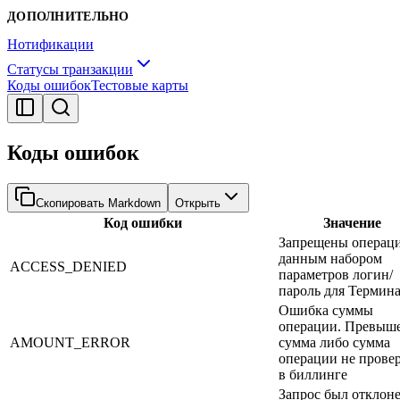
ДОПОЛНИТЕЛЬНО
Нотификации
Статусы транзакции
Коды ошибок
Тестовые карты
Коды ошибок
Скопировать Markdown
Открыть
Код ошибки
Значение
Запрещены операци
данным набором
ACCESS_DENIED
параметров логин/
пароль для Термин
Ошибка суммы
операции. Превыш
AMOUNT_ERROR
сумма либо сумма
операции не прове
в биллинге
Запрос был отклон