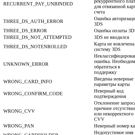
рекуррентного пла
RECURRENT_PAY_UNBINDED
для отвязанной кар
счета
Ошибка авторизац
THREE_DS_AUTH_ERROR
3DS
THREE_DS_ERROR
Ошибка оплаты 3D
THREE_DS_NOT_ATTEMPTED
3DS не вводился
Карта не вовлечена
THREE_DS_NOTENROLLED
систему 3DS
Неклассифицирова
ошибка. Необходим
UNKNOWN_ERROR
обратиться в
поддержку
Введены неверные
WRONG_CARD_INFO
параметры карты
Неверный код
WRONG_CONFIRM_CODE
подтверждения
Отклонение запрос
причине отсутстви
WRONG_CVV
или некорректного
CVV
WRONG_PAN
Неверный номер к
Недопустимое имя