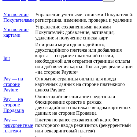
Управление
Управление учетными записями Покупателей:
Покупателями
регистрация, изменение, проверка и удаление
Управление сохраненными картами
Управление
Покупателей: добавление, активация,
картами
удаление и получение списка карт
Инициализация одностадийного,
двухстадийного платежа или добавления
карты — создание платежной сессии,
Init
необходимой для открытия страницы оплаты
или добавления карты. Только для реализации
«на стороне Payture»
Pay — на
Открытие страницы оплаты для ввода
стороне
карточных данных на стороне платежного
Payture
шлюза Payture
Одностадийное списание средств или
Pay — на
блокирование средств в рамках
стороне
двухстадийного платежа с вводом карточных
Продавца
данных на стороне Продавца
Pay —
Платеж по ранее сохраненной карте без
рекуррентные
повторного ввода реквизитов (рекуррентный
платежи
или рекарринговый платеж)