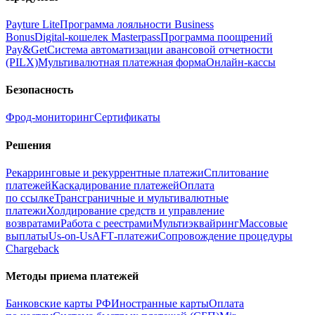
Payture Lite
Программа лояльности Business
Bonus
Digital‑кошелек Masterpass
Программа поощрений
Pay&Get
Система автоматизации авансовой отчетности
(PILX)
Мультивалютная платежная форма
Онлайн‑кассы
Безопасность
Фрод‑мониторинг
Сертификаты
Решения
Рекарринговые и рекуррентные платежи
Сплитование
платежей
Каскадирование платежей
Оплата
по ссылке
Трансграничные и мультивалютные
платежи
Холдирование средств и управление
возвратами
Работа с реестрами
Мультиэквайринг
Массовые
выплаты
Us-on-Us
AFT‑платежи
Сопровождение процедуры
Chargeback
Методы приема платежей
Банковские карты РФ
Иностранные карты
Оплата