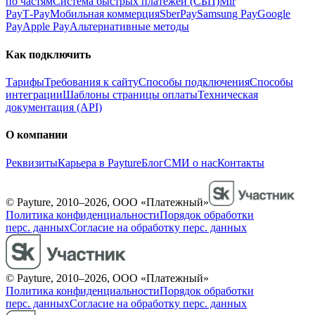
по частям
Система быстрых платежей (СБП)
Mir
Pay
T‑Pay
Мобильная коммерция
SberPay
Samsung Pay
Google
Pay
Apple Pay
Альтернативные методы
Как подключить
Тарифы
Требования к сайту
Способы подключения
Способы
интеграции
Шаблоны страницы оплаты
Техническая
документация (API)
О компании
Реквизиты
Карьера в Payture
Блог
СМИ о нас
Контакты
© Payture, 2010–2026, ООО «Платежный»
Политика конфиденциальности
Порядок обработки
перс. данных
Согласие на обработку перс. данных
© Payture, 2010–2026, ООО «Платежный»
Политика конфиденциальности
Порядок обработки
перс. данных
Согласие на обработку перс. данных