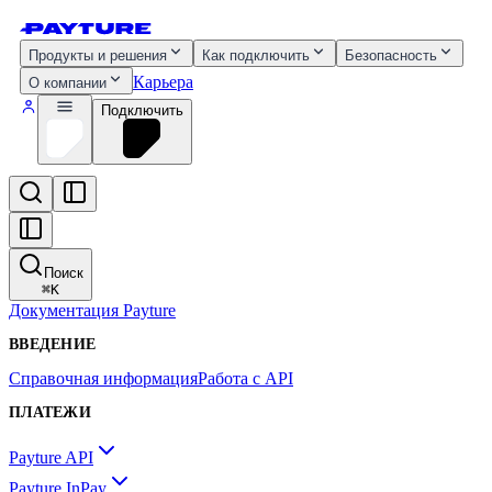
Продукты и решения
Как подключить
Безопасность
Карьера
О компании
Подключить
Поиск
⌘
K
Документация Payture
ВВЕДЕНИЕ
Справочная информация
Работа с API
ПЛАТЕЖИ
Payture API
Payture InPay