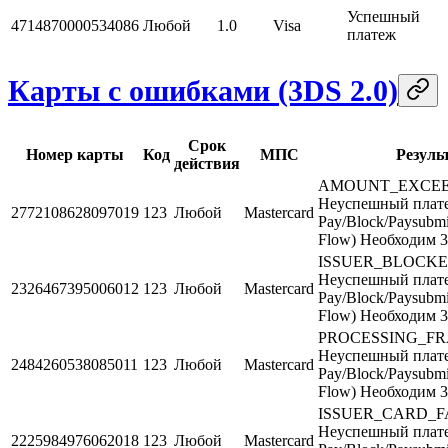
Успешный
4714870000534086
Любой
1.0
Visa
платеж
Карты с ошибками (3DS 2.0)
Срок
Номер карты
Код
МПС
Резуль
действия
AMOUNT_EXCE
Неуспешный плате
2772108628097019
123
Любой
Mastercard
Pay/Block/Paysubmi
Flow) Необходим 
ISSUER_BLOCK
Неуспешный плате
2326467395006012
123
Любой
Mastercard
Pay/Block/Paysubmi
Flow) Необходим 
PROCESSING_F
Неуспешный плате
2484260538085011
123
Любой
Mastercard
Pay/Block/Paysubmi
Flow) Необходим 
ISSUER_CARD_F
Неуспешный плате
2225984976062018
123
Любой
Mastercard