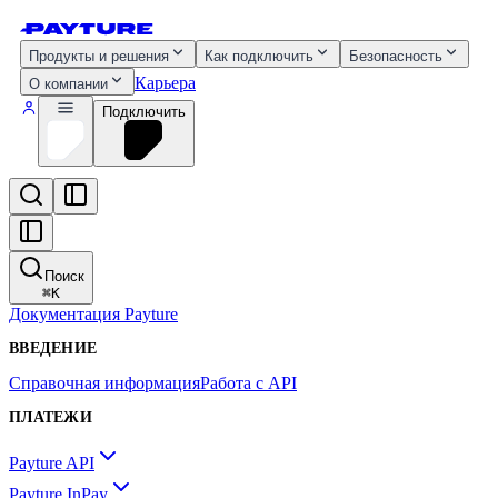
Продукты и решения
Как подключить
Безопасность
Карьера
О компании
Подключить
Поиск
⌘
K
Документация Payture
ВВЕДЕНИЕ
Справочная информация
Работа с API
ПЛАТЕЖИ
Payture API
Payture InPay