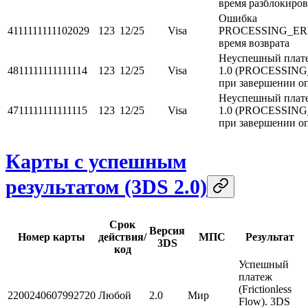
время разблокиро
Ошибка
4111111111102029
123
12/25
Visa
PROCESSING_ER
время возврата
Неуспешный плат
4811111111111114
123
12/25
Visa
1.0 (PROCESSIN
при завершении о
Неуспешный плат
4711111111111115
123
12/25
Visa
1.0 (PROCESSIN
при завершении о
Карты с успешным
результатом (3DS 2.0)
Срок
Версия
Номер карты
действия/
МПС
Результат
3DS
код
Успешный
платеж
(Frictionless
2200240607992720
Любой
2.0
Мир
Flow). 3DS