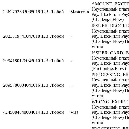
AMOUNT_EXCE
Неуспешный плате
2362792583088018
123
Любой
Mastercard
Pay, Block или Pay
(Challenge Flow)
ISSUER_BLOCK
Неуспешный плате
2023819441047018
123
Любой
-
Pay, Block или Pay
(Challenge Flow) 
метод
ISSUER_CARD_F
Неуспешный плате
2094180126043010
123
Любой
-
Pay, Block или Pay
(Frictionless Flow)
PROCESSING_E
Неуспешный плате
2095786004040016
123
Любой
-
Pay, Block или Pay
(Challenge Flow) 
метод
WRONG_EXPIRE
Неуспешный плате
4245084848034014
123
Любой
Visa
Pay, Block или Pay
(Challenge Flow) 
метод
PROCESSING_E