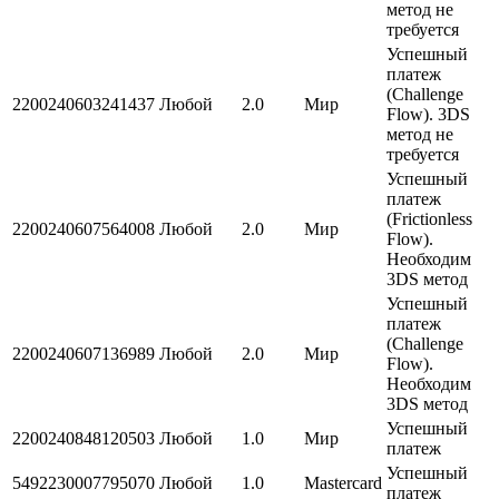
метод не
требуется
Успешный
платеж
(Challenge
2200240603241437
Любой
2.0
Мир
Flow). 3DS
метод не
требуется
Успешный
платеж
(Frictionless
2200240607564008
Любой
2.0
Мир
Flow).
Необходим
3DS метод
Успешный
платеж
(Challenge
2200240607136989
Любой
2.0
Мир
Flow).
Необходим
3DS метод
Успешный
2200240848120503
Любой
1.0
Мир
платеж
Успешный
5492230007795070
Любой
1.0
Mastercard
платеж