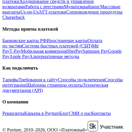
платежи
Холдирование средств и управление
возвратами
Работа с реестрами
Мультиэквайринг
Массовые
выплаты
Us-on-Us
AFT‑платежи
Сопровождение процедуры
Chargeback
Методы приема платежей
Банковские карты РФ
Иностранные карты
Оплата
по частям
Система быстрых платежей (СБП)
Mir
Pay
T‑Pay
Мобильная коммерция
SberPay
Samsung Pay
Google
Pay
Apple Pay
Альтернативные методы
Как подключить
Тарифы
Требования к сайту
Способы подключения
Способы
интеграции
Шаблоны страницы оплаты
Техническая
документация (API)
О компании
Реквизиты
Карьера в Payture
Блог
СМИ о нас
Контакты
© Payture, 2010–2026, ООО «Платежный»