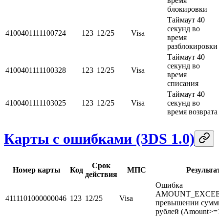
время
блокировки
Таймаут 40
секунд во
4100401111100724
123
12/25
Visa
время
разблокировки
Таймаут 40
секунд во
4100401111100328
123
12/25
Visa
время
списания
Таймаут 40
4100401111103025
123
12/25
Visa
секунд во
время возврата
Карты с ошибками (3DS 1.0)
Срок
Номер карты
Код
МПС
Результа
действия
Ошибка
AMOUNT_EXCEE
4111101000000046
123
12/25
Visa
превышении сумм
рублей (Amount>=