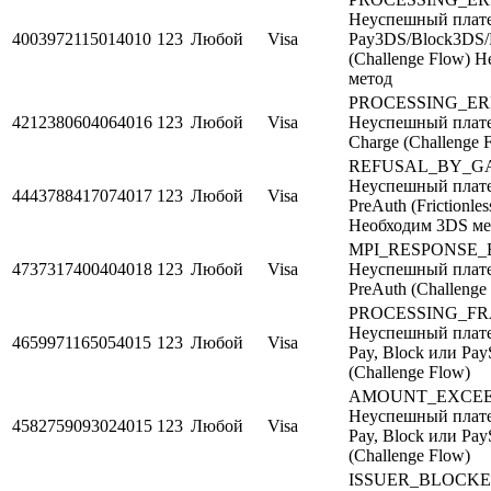
Неуспешный плате
4003972115014010
123
Любой
Visa
Pay3DS/Block3DS/
(Challenge Flow) 
метод
PROCESSING_E
4212380604064016
123
Любой
Visa
Неуспешный плате
Charge (Challenge 
REFUSAL_BY_G
Неуспешный плате
4443788417074017
123
Любой
Visa
PreAuth (Frictionle
Необходим 3DS ме
MPI_RESPONSE
4737317400404018
123
Любой
Visa
Неуспешный плате
PreAuth (Challenge
PROCESSING_F
Неуспешный плате
4659971165054015
123
Любой
Visa
Pay, Block или Pay
(Challenge Flow)
AMOUNT_EXCE
Неуспешный плате
4582759093024015
123
Любой
Visa
Pay, Block или Pay
(Challenge Flow)
ISSUER_BLOCK