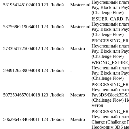
Неуспешный плате
5319541451024010
123
Любой
Mastercard
Pay, Block или Pay
(Challenge Flow)
ISSUER_CARD_F
Неуспешный плате
5375686219084011
123
Любой
Mastercard
Pay, Block или Pay
(Challenge Flow)
PROCESSING_E
Неуспешный плате
5733941725004012
123
Любой
Maestro
Pay, Block или Pay
(Challenge Flow)
WRONG_EXPIRE
Неуспешный плате
5949126239094018
123
Любой
-
Pay, Block или Pay
(Challenge Flow)
PROCESSING_E
Неуспешный плате
5073594657014018
123
Любой
Maestro
Pay3DS/Block3DS/
(Challenge Flow) 
метод
PROCESSING_E
Неуспешный плате
5062964734034011
123
Любой
Maestro
Charge (Challenge 
Необходим 3DS ме