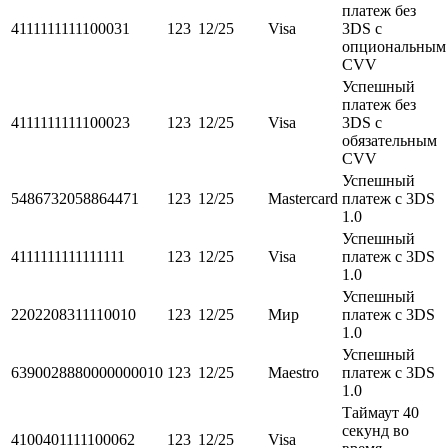
платеж без
4111111111100031
123
12/25
Visa
3DS с
опциональным
CVV
Успешный
платеж без
4111111111100023
123
12/25
Visa
3DS с
обязательным
CVV
Успешный
5486732058864471
123
12/25
Mastercard
платеж с 3DS
1.0
Успешный
4111111111111111
123
12/25
Visa
платеж с 3DS
1.0
Успешный
2202208311110010
123
12/25
Мир
платеж с 3DS
1.0
Успешный
6390028880000000010
123
12/25
Maestro
платеж с 3DS
1.0
Таймаут 40
секунд во
4100401111100062
123
12/25
Visa