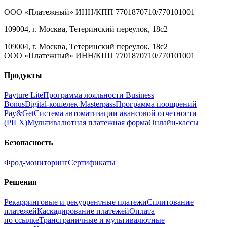
ООО «Платежный» ИНН/КПП 7701870710/770101001
109004, г. Москва, Тетеринский переулок, 18с2
109004, г. Москва, Тетеринский переулок, 18с2
ООО «Платежный» ИНН/КПП 7701870710/770101001
Продукты
Payture Lite
Программа лояльности Business
Bonus
Digital‑кошелек Masterpass
Программа поощрений
Pay&Get
Система автоматизации авансовой отчетности
(PILX)
Мультивалютная платежная форма
Онлайн‑кассы
Безопасность
Фрод‑мониторинг
Сертификаты
Решения
Рекарринговые и рекуррентные платежи
Сплитование
платежей
Каскадирование платежей
Оплата
по ссылке
Трансграничные и мультивалютные