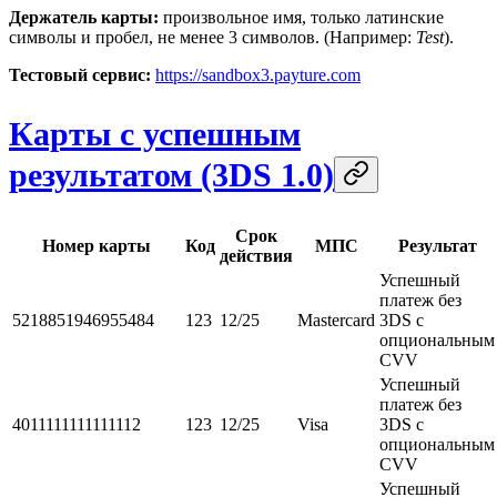
Держатель карты:
произвольное имя, только латинские
символы и пробел, не менее 3 символов. (Например:
Test
).
Тестовый сервис:
https://sandbox3.payture.com
Карты с успешным
результатом (3DS 1.0)
Срок
Номер карты
Код
МПС
Результат
действия
Успешный
платеж без
5218851946955484
123
12/25
Mastercard
3DS с
опциональным
CVV
Успешный
платеж без
4011111111111112
123
12/25
Visa
3DS с
опциональным
CVV
Успешный