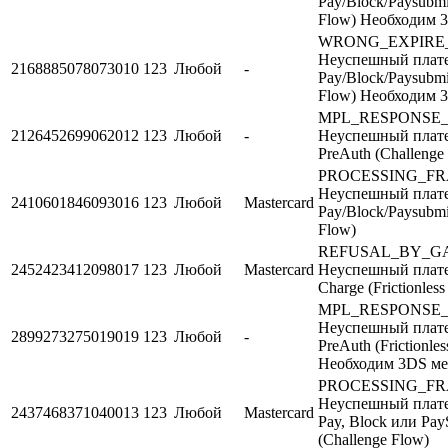
Pay/Block/Paysubmi
Flow) Необходим 
WRONG_EXPIRE
Неуспешный плате
2168885078073010
123
Любой
-
Pay/Block/Paysubmi
Flow) Необходим 
MPL_RESPONSE
2126452699062012
123
Любой
-
Неуспешный плате
PreAuth (Challenge
PROCESSING_F
Неуспешный плате
2410601846093016
123
Любой
Mastercard
Pay/Block/Paysubmit
Flow)
REFUSAL_BY_G
2452423412098017
123
Любой
Mastercard
Неуспешный плате
Charge (Frictionless
MPL_RESPONSE
Неуспешный плате
2899273275019019
123
Любой
-
PreAuth (Frictionle
Необходим 3DS ме
PROCESSING_F
Неуспешный плате
2437468371040013
123
Любой
Mastercard
Pay, Block или Pay
(Challenge Flow)