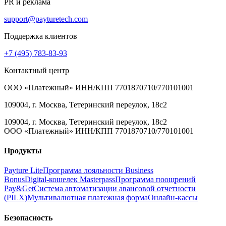
PR и реклама
support@payturetech.com
Поддержка клиентов
+7 (495) 783-83-93
Контактный центр
ООО «Платежный» ИНН/КПП 7701870710/770101001
109004, г. Москва, Тетеринский переулок, 18с2
109004, г. Москва, Тетеринский переулок, 18с2
ООО «Платежный» ИНН/КПП 7701870710/770101001
Продукты
Payture Lite
Программа лояльности Business
Bonus
Digital‑кошелек Masterpass
Программа поощрений
Pay&Get
Система автоматизации авансовой отчетности
(PILX)
Мультивалютная платежная форма
Онлайн‑кассы
Безопасность