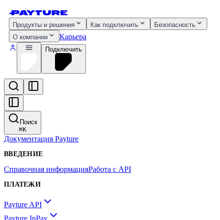
Продукты и решения
Как подключить
Безопасность
Карьера
О компании
Подключить
Поиск
⌘
K
Документация Payture
ВВЕДЕНИЕ
Справочная информация
Работа с API
ПЛАТЕЖИ
Payture API
Payture InPay