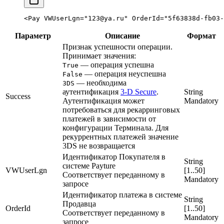
<
Pay
 VWUserLgn
=
"123@ya.ru"
 OrderId
=
"5f63838d-fb03-
Параметр
Описание
Формат
Признак успешности операции.
Принимает значения:
— операция успешна
True
— операция неуспешна
False
— необходима
3DS
аутентификация
3‑D Secure
.
String
Success
Аутентификация может
Mandatory
потребоваться для рекарринговых
платежей в зависимости от
конфигурации Терминала. Для
рекуррентных платежей значение
3DS не возвращается
Идентификатор Покупателя в
String
системе Payture
VWUserLgn
[1..50]
Соответствует переданному в
Mandatory
запросе
Идентификатор платежа в системе
String
Продавца
OrderId
[1..50]
Соответствует переданному в
Mandatory
запросе