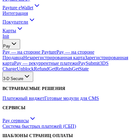
Payture eWallet
Интеграция
Покупатели
Карты
Init
Pay
Pay — на стороне Payture
Pay — на стороне
Продавца
Незарегистрированная карта
Зарегистрированная
карта
Pay — рекуррентные платежи
PaySubmit3DS
Charge
Unblock
Refund
GetRefunds
GetState
3-D Secure
ВСТРАИВАЕМЫЕ РЕШЕНИЯ
Платежный виджет
Готовые модули для CMS
СЕРВИСЫ
Pay сервисы
Система быстрых платежей (СБП)
ШАБЛОНЫ СТРАНИЦ ОПЛАТЫ