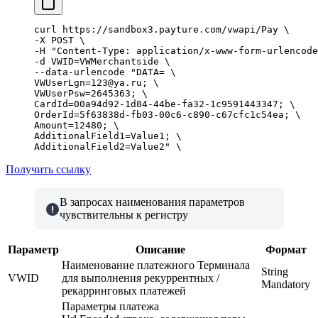
curl
 https
:
//sandbox3.payture.com/vwapi/Pay \
-
X
 POST
 \
-
H
 "Content-Type: application/x-www-form-urlencode
-
d
 VWID
=
VWMerchantside
 \
--
data
-
urlencode
 "DATA= \
VWUserLgn=123@ya.ru; \
VWUserPsw=2645363; \
CardId=00a94d92-1d84-44be-fa32-1c9591443347; \
OrderId=5f63838d-fb03-00c6-c890-c67cfc1c54ea; \
Amount=12480; \
AdditionalField1=Value1; \
AdditionalField2=Value2"
 \
Получить ссылку
В запросах наименования параметров
чувствительны к регистру
Параметр
Описание
Формат
Наименование платежного Терминала
String
VWID
для выполнения рекуррентных /
Mandatory
рекарринговых платежей
Параметры платежа