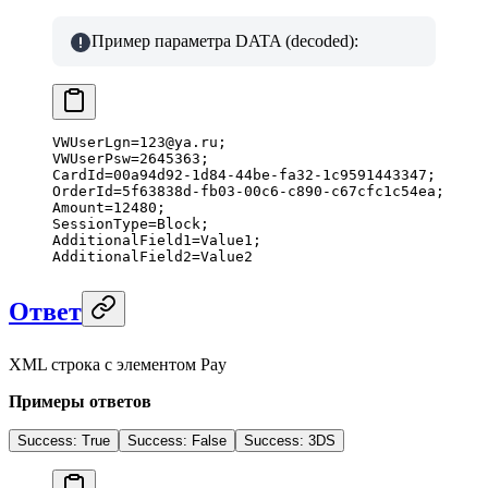
Пример параметра DATA (decoded):
VWUserLgn
=
123
@
ya
.
ru
;
VWUserPsw
=
2645363
;
CardId
=
00a94d92
-
1d84
-
44be
-
fa32
-
1c9591443347
;
OrderId
=
5f63838d
-
fb03
-
00c6
-
c890
-
c67cfc1c54ea
;
Amount
=
12480
;
SessionType
=
Block
;
AdditionalField1
=
Value1
;
AdditionalField2
=
Value2
Ответ
XML строка с элементом Pay
Примеры ответов
Success: True
Success: False
Success: 3DS