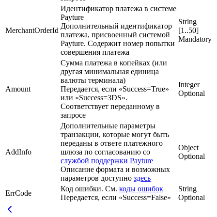
Идентификатор платежа в системе
Payture
String
Дополнительный идентификатор
MerchantOrderId
[1..50]
платежа, присвоенный системой
Mandatory
Payture. Содержит номер попытки
совершения платежа
Сумма платежа в копейках (или
другая минимальная единица
валюты терминала)
Integer
Amount
Передается, если «Success=True»
Optional
или «Success=3DS».
Соответствует переданному в
запросе
Дополнительные параметры
транзакции, которые могут быть
переданы в ответе платежного
Object
AddInfo
шлюза по согласованию со
Optional
службой поддержки Payture
Описание формата и возможных
параметров доступно
здесь
Код ошибки. См.
коды ошибок
String
ErrCode
Передается, если «Success=False»
Optional