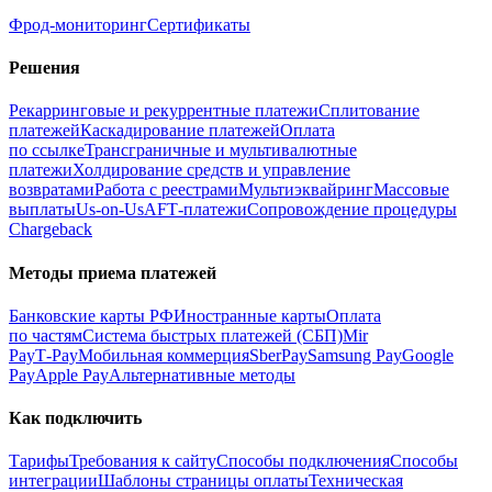
Фрод‑мониторинг
Сертификаты
Решения
Рекарринговые и рекуррентные платежи
Сплитование
платежей
Каскадирование платежей
Оплата
по ссылке
Трансграничные и мультивалютные
платежи
Холдирование средств и управление
возвратами
Работа с реестрами
Мультиэквайринг
Массовые
выплаты
Us-on-Us
AFT‑платежи
Сопровождение процедуры
Chargeback
Методы приема платежей
Банковские карты РФ
Иностранные карты
Оплата
по частям
Система быстрых платежей (СБП)
Mir
Pay
T‑Pay
Мобильная коммерция
SberPay
Samsung Pay
Google
Pay
Apple Pay
Альтернативные методы
Как подключить
Тарифы
Требования к сайту
Способы подключения
Способы
интеграции
Шаблоны страницы оплаты
Техническая