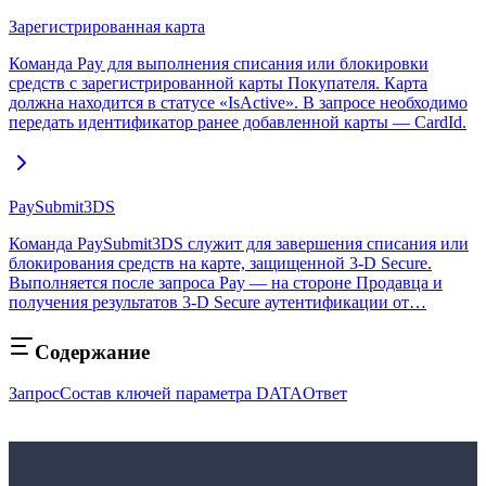
Зарегистрированная карта
Команда Pay для выполнения списания или блокировки
средств с зарегистрированной карты Покупателя. Карта
должна находится в статусе «IsActive». В запросе необходимо
передать идентификатор ранее добавленной карты — CardId.
PaySubmit3DS
Команда PaySubmit3DS служит для завершения списания или
блокирования средств на карте, защищенной 3-D Secure.
Выполняется после запроса Pay — на стороне Продавца и
получения результатов 3‑D Secure аутентификации от…
Содержание
Запрос
Состав ключей параметра DATA
Ответ