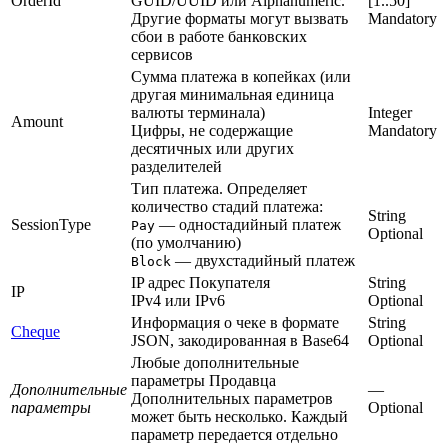
OrderId
GUID/UUID или Alphanumeric.
[1..50]
Другие форматы могут вызвать
Mandatory
сбои в работе банковских
сервисов
Сумма платежа в копейках (или
другая минимальная единица
валюты терминала)
Integer
Amount
Цифры, не содержащие
Mandatory
десятичных или других
разделителей
Тип платежа. Определяет
количество стадий платежа:
String
SessionType
— одностадийный платеж
Pay
Optional
(по умолчанию)
— двухстадийный платеж
Block
IP адрес Покупателя
String
IP
IPv4 или IPv6
Optional
Информация о чеке в формате
String
Cheque
JSON, закодированная в Base64
Optional
Любые дополнительные
параметры Продавца
Дополнительные
—
Дополнительных параметров
параметры
Optional
может быть несколько. Каждый
параметр передается отдельно