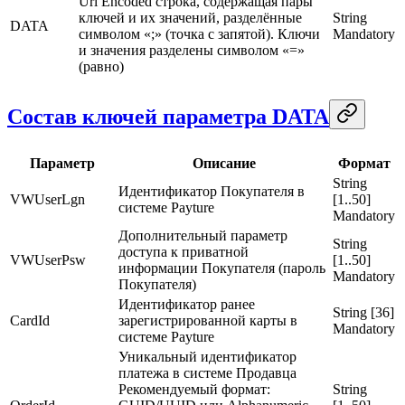
Url Encoded строка, содержащая пары
ключей и их значений, разделённые
String
DATA
символом «;» (точка с запятой). Ключи
Mandatory
и значения разделены символом «=»
(равно)
Состав ключей параметра DATA
Параметр
Описание
Формат
String
Идентификатор Покупателя в
VWUserLgn
[1..50]
системе Payture
Mandatory
Дополнительный параметр
String
доступа к приватной
VWUserPsw
[1..50]
информации Покупателя (пароль
Mandatory
Покупателя)
Идентификатор ранее
String [36]
CardId
зарегистрированной карты в
Mandatory
системе Payture
Уникальный идентификатор
платежа в системе Продавца
Рекомендуемый формат:
String