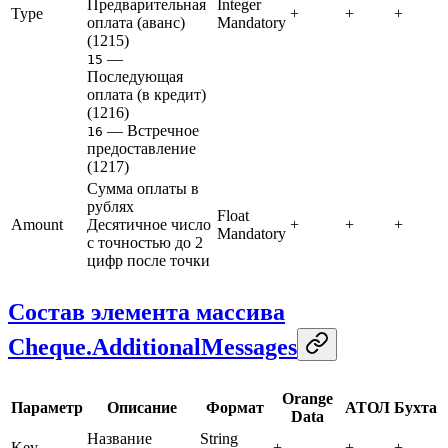
Предварительная
Integer
Type
+
+
+
оплата (аванс)
Mandatory
(1215)
—
15
Последующая
оплата (в кредит)
(1216)
— Встречное
16
предоставление
(1217)
Сумма оплаты в
рублях
Float
Amount
Десятичное число
+
+
+
Mandatory
с точностью до 2
цифр после точки
Состав элемента массива
Cheque.AdditionalMessages
Orange
Параметр
Описание
Формат
АТОЛ
Бухта
Data
Название
String
Key
+
+
+