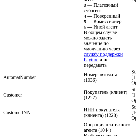
— Платежный
3
субагент
— Поверенный
4
— Комиссионер
5
— Иной агент
6
В общем случае
можно задать
значение по
умолчанию через
службу поддержки
Payture
и не
передавать
St
Номер автомата
AutomatNumber
[1
(1036)
Op
St
Покупатель (клиент)
Customer
[1
(1227)
Op
St
ИНН покупателя
CustomerINN
[1
(клиента) (1228)
Op
Операция платежного
агента (1044)
В общем случае