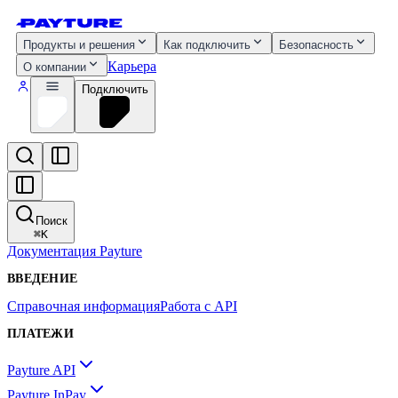
Продукты и решения
Как подключить
Безопасность
Карьера
О компании
Подключить
Поиск
⌘
K
Документация Payture
ВВЕДЕНИЕ
Справочная информация
Работа с API
ПЛАТЕЖИ
Payture API
Payture InPay