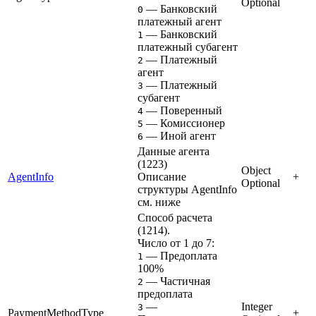
Optional
— Банковский
0
платежный агент
— Банковский
1
платежный субагент
— Платежный
2
агент
— Платежный
3
субагент
— Поверенный
4
— Комиссионер
5
— Иной агент
6
Данные агента
(1223)
Object
AgentInfo
Описание
+
Optional
структуры AgentInfo
см. ниже
Способ расчета
(1214).
Число от 1 до 7:
— Предоплата
1
100%
— Частичная
2
предоплата
—
Integer
3
PaymentMethodType
+