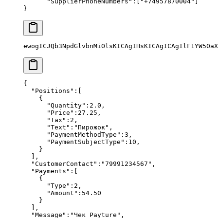
      "SupplierPhoneNumbers"
:[
"+74957870004"
]
}
ewogICJQb3NpdGlvbnMiOlsKICAgIHsKICAgICAgIlF1YW50aX
{
  "Positions"
:[
    {
      "Quantity"
:
2.0
,
      "Price"
:
27.25
,
      "Tax"
:
2
,
      "Text"
:
"Пирожок"
,
      "PaymentMethodType"
:
3
,
      "PaymentSubjectType"
:
10
,
    }
  ],
  "CustomerContact"
:
"79991234567"
,
  "Payments"
:[
    {
      "Type"
:
2
,
      "Amount"
:
54.50
    }
  ],
  "Message"
:
"Чек Payture"
,