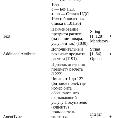
10%
— Без НДС
6
— Ставка НДС
1000
16% (обновленная
ставка с 1.01.26)
Наименование
String
предмета расчета
Text
[1..128]
+
(название товара,
Mandatory
услуги и т.д.) (1030)
Дополнительный
String
AdditionalAttribute
реквизит предмета
[1..64]
+
расчета (1191)
Optional
Признак агента по
предмету расчета
(1222).
Число от 1 до 127
(битовое поле), где
номер бита
обозначает, что
оказывающий
услугу Покупателю
(клиенту)
пользователь
Integer
AgentType
является:
+