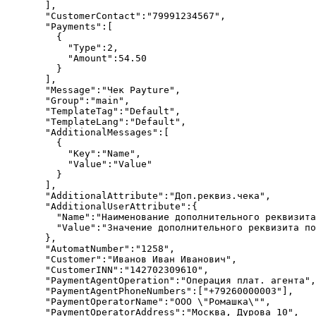
  ],
  "CustomerContact"
:
"79991234567"
,
  "Payments"
:[
    {
      "Type"
:
2
,
      "Amount"
:
54.50
    }
  ],
  "Message"
:
"Чек Payture"
,
  "Group"
:
"main"
,
  "TemplateTag"
:
"Default"
,
  "TemplateLang"
:
"Default"
,
  "AdditionalMessages"
:[
    {
      "Key"
:
"Name"
,
      "Value"
:
"Value"
    }
  ],
  "AdditionalAttribute"
:
"Доп.реквиз.чека"
,
  "AdditionalUserAttribute"
:{
    "Name"
:
"Наименование дополнительного реквизита
    "Value"
:
"Значение дополнительного реквизита по
  },
  "AutomatNumber"
:
"1258"
,
  "Customer"
:
"Иванов Иван Иванович"
,
  "CustomerINN"
:
"142702309610"
,
  "PaymentAgentOperation"
:
"Операция плат. агента"
,
  "PaymentAgentPhoneNumbers"
:[
"+79260000003"
],
  "PaymentOperatorName"
:
"ООО 
\"
Ромашка
\"
"
,
  "PaymentOperatorAddress"
:
"Москва, Дурова 10"
,