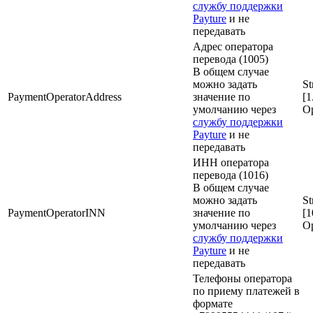
службу поддержки
Payture
и не
передавать
Адрес оператора
перевода (1005)
В общем случае
можно задать
St
PaymentOperatorAddress
значение по
[1
умолчанию через
Op
службу поддержки
Payture
и не
передавать
ИНН оператора
перевода (1016)
В общем случае
можно задать
St
PaymentOperatorINN
значение по
[1
умолчанию через
Op
службу поддержки
Payture
и не
передавать
Телефоны оператора
по приему платежей в
формате