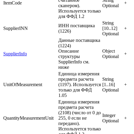
считанное
String
ItemCode
+
сканером).
Optional
Используется только
для ФФД 1.2
String
ИНН поставщика
SupplierINN
[10..12]
+
(1226)
Optional
Данные поставщика
(1224)
Описание
Object
SupplierInfo
+
структуры
Optional
SupplierInfo см.
ниже
Единица измерения
предмета расчета
String
UnitOfMeasurement
(1197). Используется
[1..16]
+
только для ФФД
Optional
1.05
Единица измерения
предмета расчета
(2108) (число от 0 до
Integer
QuantityMeasurementUnit
255, 0 если не
+
Optional
передано).
Используется только