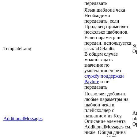
передавать
Язык шаблона чека
Необходимо
передавать, если
Продавец применяет
несколько шаблонов.
Если параметр не
передан, используется
St
TemplateLang
язык «Default»
Op
В общем случае
можно задать
значение по
умолчанию через
службу поддержки
Payture
и не
передавать
Позволяет добавить
любые параметры на
шаблон чека в
плейсхолдер с
Ar
названием из Key
AdditionalMessages
ob
Описание элемента
Op
AdditionalMessages см.
ниже. Общая длина