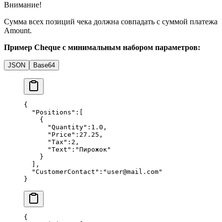
Внимание!
Сумма всех позиций чека должна совпадать с суммой платежа
Amount.
Пример Cheque с минимальным набором параметров:
JSON
Base64
{
  "Positions"
:[
    {
      "Quantity"
:
1.0
,
      "Price"
:
27.25
,
      "Tax"
:
2
,
      "Text"
:
"Пирожок"
    }
  ],
  "CustomerContact"
:
"user@mail.com"
}
{