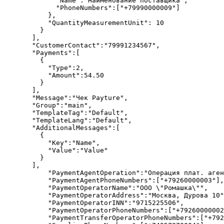
        "Name"
:
"Наименование поставщика"
,
        "PhoneNumbers"
:[
"+79990000009"
]
      },
      "QuantityMeasurementUnit"
: 
10
    }
  ],
  "CustomerContact"
:
"79991234567"
,
  "Payments"
:[
    {
      "Type"
:
2
,
      "Amount"
:
54.50
    }
  ],
  "Message"
:
"Чек Payture"
,
  "Group"
:
"main"
,
  "TemplateTag"
:
"Default"
,
  "TemplateLang"
:
"Default"
,
  "AdditionalMessages"
:[
    {
      "Key"
:
"Name"
,
      "Value"
:
"Value"
    }
  ],
      "PaymentAgentOperation"
:
"Операция плат. аген
      "PaymentAgentPhoneNumbers"
:[
"+79260000003"
],
      "PaymentOperatorName"
:
"ООО 
\"
Ромашка
\"
"
,
      "PaymentOperatorAddress"
:
"Москва, Дурова 10"
      "PaymentOperatorINN"
:
"9715225506"
,
      "PaymentOperatorPhoneNumbers"
:[
"+79260000002
      "PaymentTransferOperatorPhoneNumbers"
:[
"+792