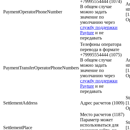
+79995554444 (1074)
Ar
В общем случае
st
PaymentOperatorPhoneNumber
можно задать
[1
значение по
Op
умолчанию через
службу поддержки
Payture
и не
передавать
Телефоны оператора
перевода в формате
+79995554444 (1075)
В общем случае
Ar
можно задать
st
PaymentTransferOperatorPhoneNumbers
значение по
[1
умолчанию через
Op
службу поддержки
Payture
и не
передавать
St
SettlementAddress
Адрес расчетов (1009)
[1
Op
Место расчетов (1187)
Параметр может
St
использоваться для
SettlementPlace
[1