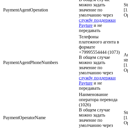
можно задать
St
PaymentAgentOperation
значение по
[1
умолчанию через
Op
службу поддержки
Payture
и не
передавать
Телефоны
платежного агента в
формате
+79995554444 (1073)
Ar
В общем случае
st
PaymentAgentPhoneNumbers
можно задать
[1
значение по
Op
умолчанию через
службу поддержки
Payture
и не
передавать
Наименование
оператора перевода
(1026)
В общем случае
St
можно задать
PaymentOperatorName
[1
значение по
Op
умолчанию через