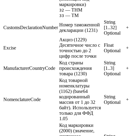
маркировки)
— ТНМ
32
— ТМ
33
String
Номер таможенной
CustomsDeclarationNumber
[1..32]
+
декларации (1231)
Optional
Акциз (1229)
Десятичное число с
Float
Excise
+
точностью до 2
Optional
цифр после точки
Код страны
String
ManufacturerCountryCode
происхождения
[1..3]
+
товара (1230)
Optional
Код товарной
номенклатуры
(1162) (base64
кодированный
String
NomenclatureCode
+
массив от 1 до 32
Optional
байт). Используется
только для ФФД
1.05
Код маркировки
(2000) (значение,