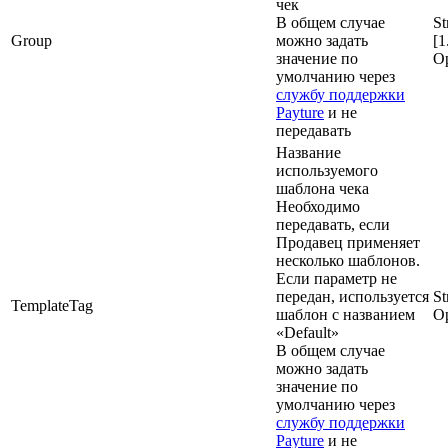
чек
В общем случае
St
Group
можно задать
[1
значение по
Op
умолчанию через
службу поддержки
Payture
и не
передавать
Название
используемого
шаблона чека
Необходимо
передавать, если
Продавец применяет
несколько шаблонов.
Если параметр не
передан, используется
St
TemplateTag
шаблон с названием
Op
«Default»
В общем случае
можно задать
значение по
умолчанию через
службу поддержки
Payture
и не