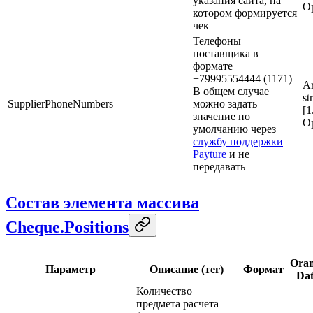
указания сайта, на
Op
котором формируется
чек
Телефоны
поставщика в
формате
+79995554444 (1171)
Ar
В общем случае
st
SupplierPhoneNumbers
можно задать
[1
значение по
Op
умолчанию через
службу поддержки
Payture
и не
передавать
Состав элемента массива
Cheque.Positions
Ora
Параметр
Описание (тег)
Формат
Da
Количество
предмета расчета