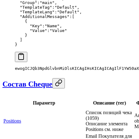
  "Group"
:
"main"
,
  "TemplateTag"
:
"Default"
,
  "TemplateLang"
:
"Default"
,
  "AdditionalMessages"
:[
    {
      "Key"
:
"Name"
,
      "Value"
:
"Value"
    }
  ]
}
ewogICJQb3NpdGlvbnMiOlsKICAgIHsKICAgICAgIlF1YW50aX
Состав Cheque
Параметр
Описание (тег)
Список позиций чека
Ar
(1059)
Positions
ob
Описание элемента
M
Positions см. ниже
Email Покупателя для