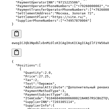
  "PaymentOperatorINN"
:
"9715225506"
,
  "PaymentOperatorPhoneNumbers"
:[
"+79260000002"
,
"+
  "PaymentTransferOperatorPhoneNumbers"
:[
"+7926000
  "SettlementAddress"
:
"Москва, Золотая 72"
,
  "SettlementPlace"
:
"https://site.ru/"
,
  "SupplierPhoneNumbers"
:[
"+74957870004"
]
}
ewogICJQb3NpdGlvbnMiOlsKICAgIHsKICAgICAgIlF1YW50aX
{
  "Positions"
:[
    {
      "Quantity"
:
2.0
,
      "Price"
:
27.25
,
      "Tax"
:
2
,
      "Text"
:
"Пирожок"
,
      "AdditionalAttribute"
:
"Дополнительный реквиз
      "PaymentMethodType"
:
3
,
      "PaymentSubjectType"
:
10
,
      "ItemCode"
:
"010460406000600021N4N57RSCBUZTQ
\
      "SupplierINN"
:
"7203305114"
,
      "SupplierInfo"
:{