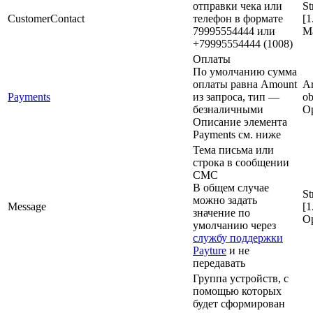
отправки чека или
St
CustomerContact
телефон в формате
[1
79995554444 или
M
+79995554444 (1008)
Оплаты
По умолчанию сумма
оплаты равна Amount
Ar
Payments
из запроса, тип —
ob
безналичными
Op
Описание элемента
Payments см. ниже
Тема письма или
строка в сообщении
СМС
В общем случае
St
можно задать
Message
[1
значение по
Op
умолчанию через
службу поддержки
Payture
и не
передавать
Группа устройств, с
помощью которых
будет сформирован