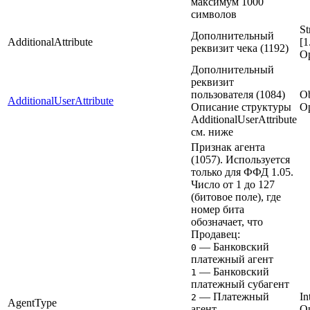
максимум 1000
символов
St
Дополнительный
AdditionalAttribute
[1
реквизит чека (1192)
Op
Дополнительный
реквизит
пользователя (1084)
Ob
AdditionalUserAttribute
Описание структуры
Op
AdditionalUserAttribute
см. ниже
Признак агента
(1057). Используется
только для ФФД 1.05.
Число от 1 до 127
(битовое поле), где
номер бита
обозначает, что
Продавец:
— Банковский
0
платежный агент
— Банковский
1
платежный субагент
— Платежный
In
2
AgentType
агент
Op