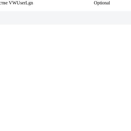
честве VWUserLgn
Optional