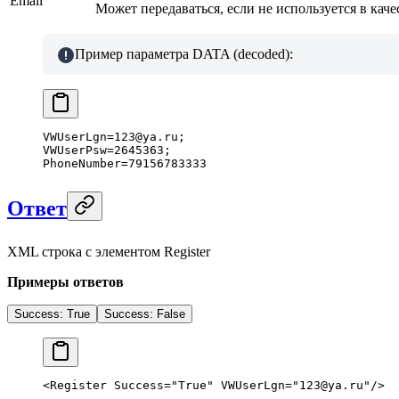
Email
Может передаваться, если не используется в ка
Пример параметра DATA (decoded):
VWUserLgn
=
123
@
ya
.
ru
;
VWUserPsw
=
2645363
;
PhoneNumber
=
79156783333
Ответ
XML строка с элементом Register
Примеры ответов
Success: True
Success: False
<
Register
 Success
=
"True"
 VWUserLgn
=
"123@ya.ru"
/>