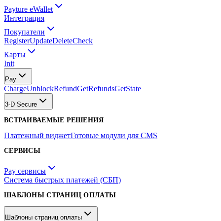
Payture eWallet
Интеграция
Покупатели
Register
Update
Delete
Check
Карты
Init
Pay
Charge
Unblock
Refund
GetRefunds
GetState
3-D Secure
ВСТРАИВАЕМЫЕ РЕШЕНИЯ
Платежный виджет
Готовые модули для CMS
СЕРВИСЫ
Pay сервисы
Система быстрых платежей (СБП)
ШАБЛОНЫ СТРАНИЦ ОПЛАТЫ
Шаблоны страниц оплаты