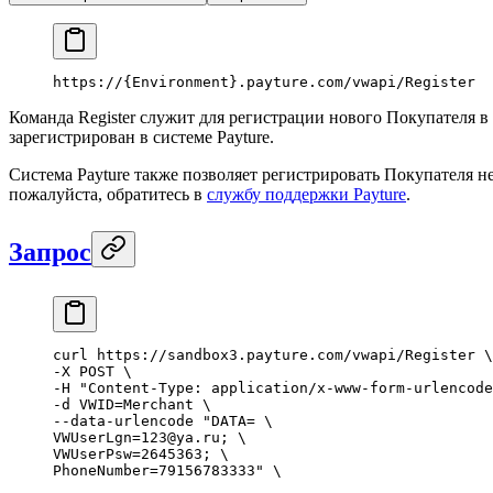
https://{
Environment
}.payture.com/vwapi/Register
Команда Register служит для регистрации нового Покупателя 
зарегистрирован в системе Payture.
Система Payture также позволяет регистрировать Покупателя н
пожалуйста, обратитесь в
службу поддержки Payture
.
Запрос
curl
 https
:
//sandbox3.payture.com/vwapi/Register \
-
X
 POST
 \
-
H
 "Content-Type: application/x-www-form-urlencode
-
d
 VWID
=
Merchant
 \
--
data
-
urlencode
 "DATA= \
VWUserLgn=123@ya.ru; \
VWUserPsw=2645363; \
PhoneNumber=79156783333"
 \