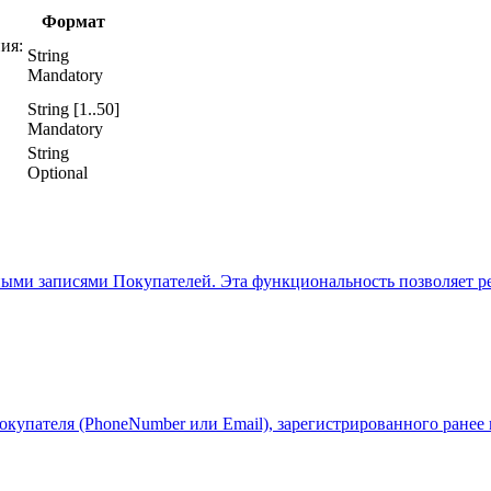
Формат
ия:
String
Mandatory
String [1..50]
Mandatory
String
Optional
ными записями Покупателей. Эта функциональность позволяет реш
купателя (PhoneNumber или Email), зарегистрированного ранее в