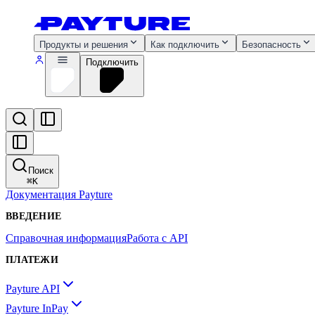
Продукты и решения
Как подключить
Безопасность
Подключить
Поиск
⌘
K
Документация Payture
ВВЕДЕНИЕ
Справочная информация
Работа с API
ПЛАТЕЖИ
Payture API
Payture InPay