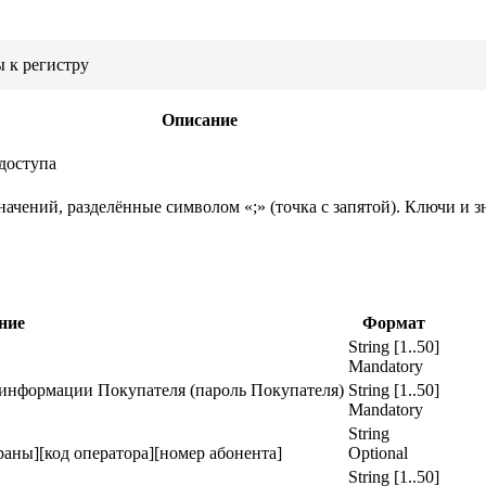
 к регистру
Описание
 доступа
начений, разделённые символом «;» (точка с запятой). Ключи и 
ние
Формат
String [1..50]
Mandatory
информации Покупателя (пароль Покупателя)
String [1..50]
Mandatory
String
раны][код оператора][номер абонента]
Optional
String [1..50]