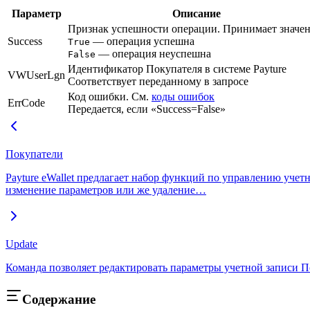
Параметр
Описание
Признак успешности операции. Принимает значен
Success
— операция успешна
True
— операция неуспешна
False
Идентификатор Покупателя в системе Payture
VWUserLgn
Соответствует переданному в запросе
Код ошибки. См.
коды ошибок
ErrCode
Передается, если «Success=False»
Покупатели
Payture eWallet предлагает набор функций по управлению учет
изменение параметров или же удаление…
Update
Команда позволяет редактировать параметры учетной записи По
Содержание