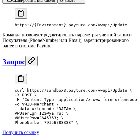
Скопировать Markdown
Открыть
https://{
Environment
}.payture.com/vwapi/Update
Команда позволяет редактировать параметры учетной записи
Покупателя (PhoneNumber или Email), зарегистрированного
ранее в системе Payture.
Запрос
curl
 https
:
//sandbox3.payture.com/vwapi/Update \
-
X
 POST
 \
-
H
 "Content-Type: application/x-www-form-urlencode
-
d
 VWID
=
Merchant
 \
--
data
-
urlencode
 "DATA= \
VWUserLgn=123@ya.ru; \
VWUserPsw=2645363; \
PhoneNumber=79156783333"
 \
Получить ссылку