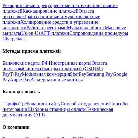
Рекарринговые и рекуррентные платежи
Сплитование
платежей
Каскадирование платежей
Оплата
по ссылке
Трансграничные и мультивалютные
платежи
Холдирование средств и управление
возвратами
Работа с реестрами
Мультиэквайринг
Массовые
выплаты
Us-on-Us
AFT‑платежи
Сопровождение процедуры
Chargeback
Методы приема платежей
Банковские карты РФ
Иностранные карты
Оплата
по частям
Система быстрых платежей (СБП)
Mir
Pay
T‑Pay
Мобильная коммерция
SberPay
Samsung Pay
Google
Pay
Apple Pay
Альтернативные методы
Как подключить
Тарифы
Требования к сайту
Способы подключения
Способы
интеграции
Шаблоны страницы оплаты
Техническая
документация (API)
О компании