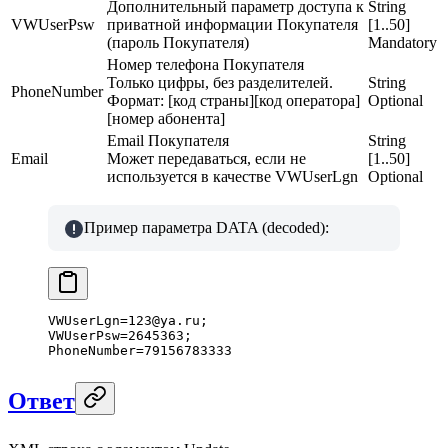
Дополнительный параметр доступа к
String
VWUserPsw
приватной информации Покупателя
[1..50]
(пароль Покупателя)
Mandatory
Номер телефона Покупателя
Только цифры, без разделителей.
String
PhoneNumber
Формат: [код страны][код оператора]
Optional
[номер абонента]
Email Покупателя
String
Email
Может передаваться, если не
[1..50]
используется в качестве VWUserLgn
Optional
Пример параметра DATA (decoded):
VWUserLgn
=
123
@
ya
.
ru
;
VWUserPsw
=
2645363
;
PhoneNumber
=
79156783333
Ответ