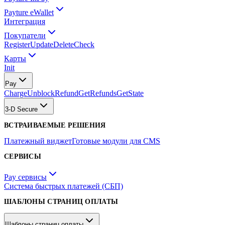
Payture eWallet
Интеграция
Покупатели
Register
Update
Delete
Check
Карты
Init
Pay
Charge
Unblock
Refund
GetRefunds
GetState
3-D Secure
ВСТРАИВАЕМЫЕ РЕШЕНИЯ
Платежный виджет
Готовые модули для CMS
СЕРВИСЫ
Pay сервисы
Система быстрых платежей (СБП)
ШАБЛОНЫ СТРАНИЦ ОПЛАТЫ
Шаблоны страниц оплаты