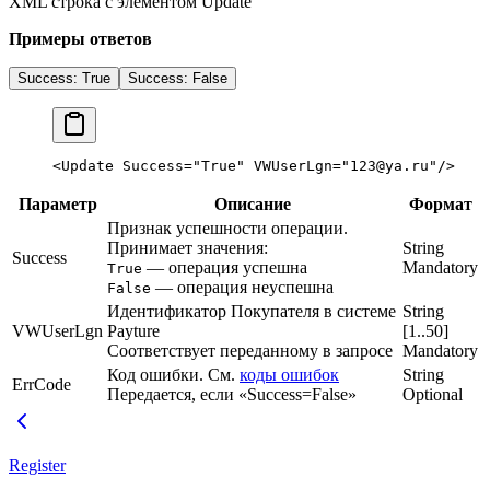
XML строка с элементом Update
Примеры ответов
Success: True
Success: False
<
Update
 Success
=
"True"
 VWUserLgn
=
"123@ya.ru"
/>
Параметр
Описание
Формат
Признак успешности операции.
Принимает значения:
String
Success
— операция успешна
Mandatory
True
— операция неуспешна
False
Идентификатор Покупателя в системе
String
VWUserLgn
Payture
[1..50]
Соответствует переданному в запросе
Mandatory
Код ошибки. См.
коды ошибок
String
ErrCode
Передается, если «Success=False»
Optional
Register