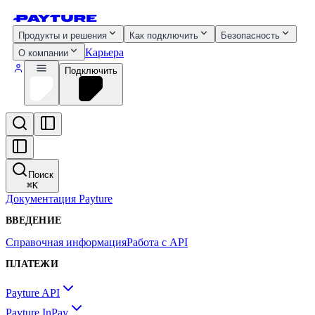
Продукты и решения
Как подключить
Безопасность
Карьера
О компании
Подключить
Поиск
⌘
K
Документация Payture
ВВЕДЕНИЕ
Справочная информация
Работа с API
ПЛАТЕЖИ
Payture API
Payture InPay