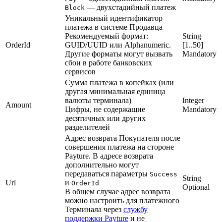
— двухстадийный платеж
Block
Уникальный идентификатор
платежа в системе Продавца
Рекомендуемый формат:
String
OrderId
GUID/UUID или Alphanumeric.
[1..50]
Другие форматы могут вызвать
Mandatory
сбои в работе банковских
сервисов
Сумма платежа в копейках (или
другая минимальная единица
валюты терминала)
Integer
Amount
Цифры, не содержащие
Mandatory
десятичных или других
разделителей
Адрес возврата Покупателя после
совершения платежа на стороне
Payture. В адресе возврата
дополнительно могут
передаваться параметры
Success
String
Url
и
OrderId
Optional
В общем случае адрес возврата
можно настроить для платежного
Терминала через
службу
поддержки Payture
и не