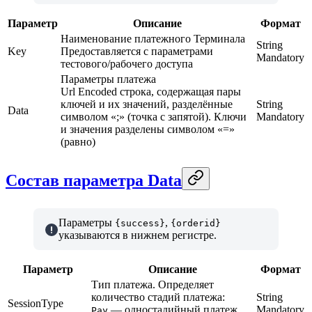
Параметр
Описание
Формат
Наименование платежного Терминала
String
Key
Предоставляется с параметрами
Mandatory
тестового/рабочего доступа
Параметры платежа
Url Encoded строка, содержащая пары
ключей и их значений, разделённые
String
Data
символом «;» (точка с запятой). Ключи
Mandatory
и значения разделены символом «=»
(равно)
Состав параметра Data
Параметры
,
{success}
{orderid}
указываются в нижнем регистре.
Параметр
Описание
Формат
Тип платежа. Определяет
количество стадий платежа:
String
SessionType
— одностадийный платеж
Mandatory
Pay