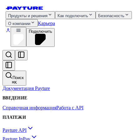
Продукты и решения
Как подключить
Безопасность
Карьера
О компании
Подключить
Поиск
⌘
K
Документация Payture
ВВЕДЕНИЕ
Справочная информация
Работа с API
ПЛАТЕЖИ
Payture API
Payture InPay