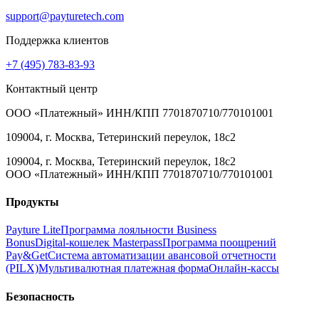
support@payturetech.com
Поддержка клиентов
+7 (495) 783-83-93
Контактный центр
ООО «Платежный» ИНН/КПП 7701870710/770101001
109004, г. Москва, Тетеринский переулок, 18с2
109004, г. Москва, Тетеринский переулок, 18с2
ООО «Платежный» ИНН/КПП 7701870710/770101001
Продукты
Payture Lite
Программа лояльности Business
Bonus
Digital‑кошелек Masterpass
Программа поощрений
Pay&Get
Система автоматизации авансовой отчетности
(PILX)
Мультивалютная платежная форма
Онлайн‑кассы
Безопасность