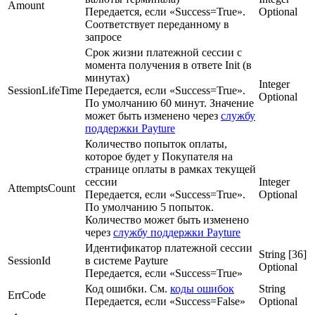
Amount
Передается, если «Success=True».
Optional
Соответствует переданному в
запросе
Срок жизни платежной сессии с
момента получения в ответе Init (в
минутах)
Integer
SessionLifeTime
Передается, если «Success=True».
Optional
По умолчанию 60 минут. Значение
может быть изменено через
службу
поддержки Payture
Количество попыток оплаты,
которое будет у Покупателя на
странице оплаты в рамках текущей
сессии
Integer
AttemptsCount
Передается, если «Success=True».
Optional
По умолчанию 5 попыток.
Количество может быть изменено
через
службу поддержки Payture
Идентификатор платежной сессии
String [36]
SessionId
в системе Payture
Optional
Передается, если «Success=True»
Код ошибки. См.
коды ошибок
String
ErrCode
Передается, если «Success=False»
Optional