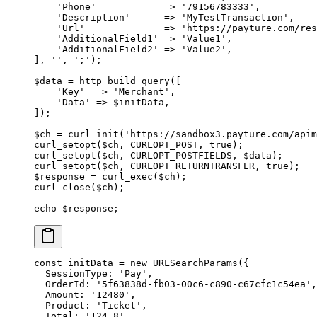
    'Phone'
            =>
 '79156783333'
,
    'Description'
      =>
 'MyTestTransaction'
,
    'Url'
              =>
 'https://payture.com/res
    'AdditionalField1'
 =>
 'Value1'
,
    'AdditionalField2'
 =>
 'Value2'
,
], 
''
, 
';'
);
$data 
=
 http_build_query
([
    'Key'
  =>
 'Merchant'
,
    'Data'
 =>
 $initData,
]);
$ch 
=
 curl_init
(
'https://sandbox3.payture.com/apim
curl_setopt
($ch, 
CURLOPT_POST
, 
true
);
curl_setopt
($ch, 
CURLOPT_POSTFIELDS
, $data);
curl_setopt
($ch, 
CURLOPT_RETURNTRANSFER
, 
true
);
$response 
=
 curl_exec
($ch);
curl_close
($ch);
echo
 $response;
const
 initData
 =
 new
 URLSearchParams
({
  SessionType: 
'Pay'
,
  OrderId: 
'5f63838d-fb03-00c6-c890-c67cfc1c54ea'
,
  Amount: 
'12480'
,
  Product: 
'Ticket'
,
  Total: 
'124.8'
,