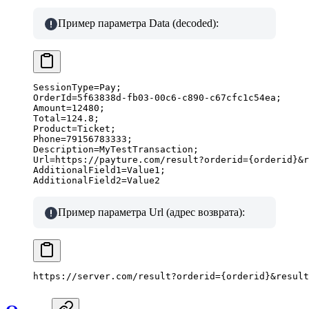
Пример параметра Data (decoded):
SessionType
=
Pay
;
OrderId
=
5f63838d
-
fb03
-
00c6
-
c890
-
c67cfc1c54ea
;
Amount
=
12480
;
Total
=
124.8
;
Product
=
Ticket
;
Phone
=
79156783333
;
Description
=
MyTestTransaction
;
Url
=
https
:
//payture.com/result?orderid={orderid}&r
AdditionalField1
=
Value1
;
AdditionalField2
=
Value2
Пример параметра Url (адрес возврата):
https://server.com/result?orderid={
orderid
}&result