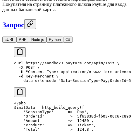
Покупателя на страницу платежного шлюза Payture для ввода
данных банковской карты.
Запрос
cURL
PHP
Node.js
Python
C#
curl
 https://sandbox3.payture.com/apim/Init
 \
  -X
 POST
 \
  -H
 "Content-Type: application/x-www-form-urlenco
  -d
 Key=Merchant
 \
  --data-urlencode
 "Data=SessionType=Pay;OrderId=5
<?
php
$initData 
=
 http_build_query
([
    'SessionType'
      =>
 'Pay'
,
    'OrderId'
          =>
 '5f63838d-fb03-00c6-c890
    'Amount'
           =>
 '12480'
,
    'Product'
          =>
 'Ticket'
,
    'Total'
            =>
 '124.8'
,