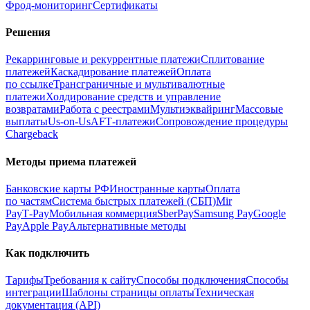
Фрод‑мониторинг
Сертификаты
Решения
Рекарринговые и рекуррентные платежи
Сплитование
платежей
Каскадирование платежей
Оплата
по ссылке
Трансграничные и мультивалютные
платежи
Холдирование средств и управление
возвратами
Работа с реестрами
Мультиэквайринг
Массовые
выплаты
Us-on-Us
AFT‑платежи
Сопровождение процедуры
Chargeback
Методы приема платежей
Банковские карты РФ
Иностранные карты
Оплата
по частям
Система быстрых платежей (СБП)
Mir
Pay
T‑Pay
Мобильная коммерция
SberPay
Samsung Pay
Google
Pay
Apple Pay
Альтернативные методы
Как подключить
Тарифы
Требования к сайту
Способы подключения
Способы
интеграции
Шаблоны страницы оплаты
Техническая
документация (API)