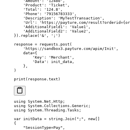
    'Amount'
: 
'12480'
,
    'Product'
: 
'Ticket'
,
    'Total'
: 
'124.8'
,
    'Phone'
: 
'79156783333'
,
    'Description'
: 
'MyTestTransaction'
,
    'Url'
: 
'https://payture.com/result?orderid=
{or
    'AdditionalField1'
: 
'Value1'
,
    'AdditionalField2'
: 
'Value2'
,
}).replace(
'&'
, 
';'
)
response 
=
 requests.post(
    'https://sandbox3.payture.com/apim/Init'
,
    data
=
{
        'Key'
: 
'Merchant'
,
        'Data'
: init_data,
    },
)
print
(response.text)
using
 System
.
Net
.
Http
;
using
 System
.
Collections
.
Generic
;
using
 System
.
Threading
.
Tasks
;
var
 initData
 =
 string
.
Join
(
";"
, 
new
[]
{
    "SessionType=Pay"
,