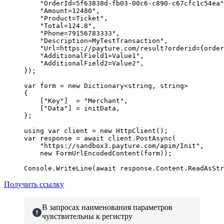
    "OrderId=5f63838d-fb03-00c6-c890-c67cfc1c54ea"
    "Amount=12480"
,
    "Product=Ticket"
,
    "Total=124.8"
,
    "Phone=79156783333"
,
    "Description=MyTestTransaction"
,
    "Url=https://payture.com/result?orderid={order
    "AdditionalField1=Value1"
,
    "AdditionalField2=Value2"
,
});
var
 form
 =
 new
 Dictionary
<
string
, 
string
>
{
    [
"Key"
]  
=
 "Merchant"
,
    [
"Data"
] 
=
 initData,
};
using
 var
 client
 =
 new
 HttpClient
();
var
 response
 =
 await
 client.
PostAsync
(
    "https://sandbox3.payture.com/apim/Init"
,
    new
 FormUrlEncodedContent
(form));
Console.
WriteLine
(
await
 response.Content.
ReadAsStr
Получить ссылку
В запросах наименования параметров
чувствительны к регистру