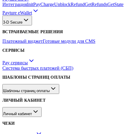
Интеграция
Init
Pay
Charge
Unblock
Refund
GetRefunds
GetState
Payture eWallet
3-D Secure
ВСТРАИВАЕМЫЕ РЕШЕНИЯ
Платежный виджет
Готовые модули для CMS
СЕРВИСЫ
Pay сервисы
Система быстрых платежей (СБП)
ШАБЛОНЫ СТРАНИЦ ОПЛАТЫ
Шаблоны страниц оплаты
ЛИЧНЫЙ КАБИНЕТ
Личный кабинет
ЧЕКИ