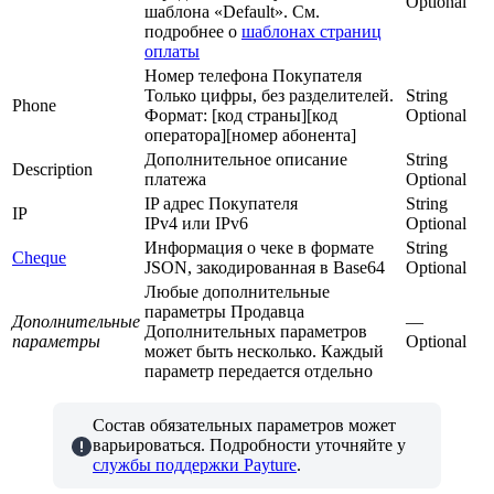
Optional
шаблона «Default». См.
подробнее о
шаблонах страниц
оплаты
Номер телефона Покупателя
Только цифры, без разделителей.
String
Phone
Формат: [код страны][код
Optional
оператора][номер абонента]
Дополнительное описание
String
Description
платежа
Optional
IP адрес Покупателя
String
IP
IPv4 или IPv6
Optional
Информация о чеке в формате
String
Cheque
JSON, закодированная в Base64
Optional
Любые дополнительные
параметры Продавца
Дополнительные
—
Дополнительных параметров
параметры
Optional
может быть несколько. Каждый
параметр передается отдельно
Состав обязательных параметров может
варьироваться. Подробности уточняйте у
службы поддержки Payture
.