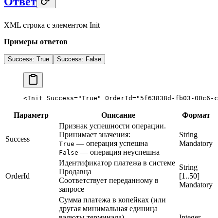
Ответ
XML строка с элементом Init
Примеры ответов
Success: True
Success: False
<
Init
 Success
=
"True"
 OrderId
=
"5f63838d-fb03-00c6-c
Параметр
Описание
Формат
Признак успешности операции.
Принимает значения:
String
Success
— операция успешна
Mandatory
True
— операция неуспешна
False
Идентификатор платежа в системе
String
Продавца
OrderId
[1..50]
Соответствует переданному в
Mandatory
запросе
Сумма платежа в копейках (или
другая минимальная единица
валюты терминала)
Integer