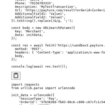
  Phone: 
'79156783333'
,
  Description: 
'MyTestTransaction'
,
  Url: 
'https://payture.com/result?orderid={orderi
  AdditionalField1: 
'Value1'
,
  AdditionalField2: 
'Value2'
,
}).
toString
().
replace
(
/
&
/
g
, 
';'
);
const
 body
 =
 new
 URLSearchParams
({
  Key: 
'Merchant'
,
  Data: initData,
});
const
 res
 =
 await
 fetch
(
'https://sandbox3.payture.
  method: 
'POST'
,
  headers: { 
'Content-Type'
: 
'application/x-www-fo
  body,
});
console.
log
(
await
 res.
text
());
import
 requests
from
 urllib.parse 
import
 urlencode
init_data 
=
 urlencode({
    'SessionType'
: 
'Pay'
,
    'OrderId'
: 
'5f63838d-fb03-00c6-c890-c67cfc1c54