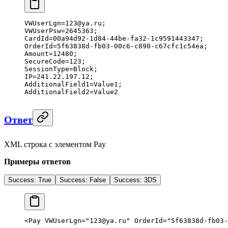
VWUserLgn
=
123
@
ya
.
ru
;
VWUserPsw
=
2645363
;
CardId
=
00a94d92
-
1d84
-
44be
-
fa32
-
1c9591443347
;
OrderId
=
5f63838d
-
fb03
-
00c6
-
c890
-
c67cfc1c54ea
;
Amount
=
12480
;
SecureCode
=
123
;
SessionType
=
Block
;
IP
=
241.22.197.12
;
AdditionalField1
=
Value1
;
AdditionalField2
=
Value2
Ответ
XML строка с элементом Pay
Примеры ответов
Success: True
Success: False
Success: 3DS
<
Pay
 VWUserLgn
=
"123@ya.ru"
 OrderId
=
"5f63838d-fb03-