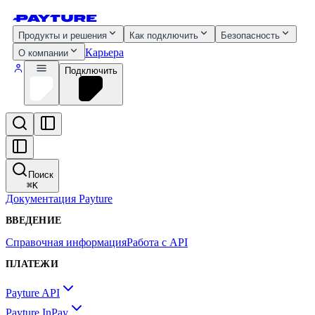
Продукты и решения
Как подключить
Безопасность
Карьера
О компании
Подключить
Поиск
⌘
K
Документация Payture
ВВЕДЕНИЕ
Справочная информация
Работа с API
ПЛАТЕЖИ
Payture API
Payture InPay