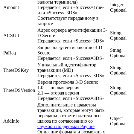
валюты терминала)
Integer
Amount
Передается, если «Success=True»
Optional
или «Success=3DS».
Соответствует переданному в
запросе
Адрес сервера аутентификации 3-
String
ACSUrl
D Secure
Optional
Передается, если «Success=3DS»
Запрос на аутентификацию 3-D
String
PaReq
Secure
Optional
Передается, если «Success=3DS»
Уникальный идентификатор
String
ThreeDSKey
транзакции (MD)
Optional
Передается, если «Success=3DS»
Версия протокола 3-D Secure:
1.0 — первая версия
String
ThreeDSVersion
2.1 — вторая версия
Optional
Передается, если «Success=3DS»
Дополнительные параметры
транзакции, которые могут быть
переданы в ответе платежного
Object
AddInfo
шлюза по согласованию со
Optional
службой поддержки Payture
Описание формата и возможных