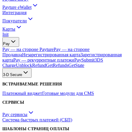
Payture eWallet
Интеграция
Покупатели
Карты
Init
Pay
Pay — на стороне Payture
Pay — на стороне
Продавца
Незарегистрированная карта
Зарегистрированная
карта
Pay — рекуррентные платежи
PaySubmit3DS
Charge
Unblock
Refund
GetRefunds
GetState
3-D Secure
ВСТРАИВАЕМЫЕ РЕШЕНИЯ
Платежный виджет
Готовые модули для CMS
СЕРВИСЫ
Pay сервисы
Система быстрых платежей (СБП)
ШАБЛОНЫ СТРАНИЦ ОПЛАТЫ