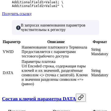
AdditionalField1=Value1; \
AdditionalField2=Value2"
 \
Получить ссылку
В запросах наименования параметров
чувствительны к регистру
Параметр
Описание
Формат
Наименование платежного Терминала
String
VWID
Предоставляется с параметрами
Mandatory
тестового/рабочего доступа
Параметры платежа
Url Encoded строка, содержащая пары
ключей и их значений, разделённые
String
DATA
символом «;» (точка с запятой). Ключи
Mandatory
и значения разделены символом «=»
(равно)
Состав ключей параметра DATA