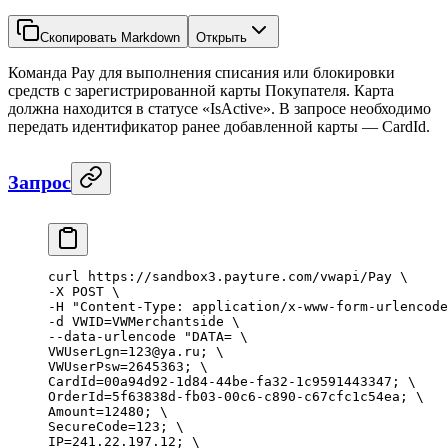
Скопировать Markdown
Открыть
Команда Pay для выполнения списания или блокировки
средств с зарегистрированной карты Покупателя. Карта
должна находится в статусе «IsActive». В запросе необходимо
передать идентификатор ранее добавленной карты — CardId.
Запрос
curl
 https
:
//sandbox3.payture.com/vwapi/Pay \
-
X
 POST
 \
-
H
 "Content-Type: application/x-www-form-urlencode
-
d
 VWID
=
VWMerchantside
 \
--
data
-
urlencode
 "DATA= \
VWUserLgn=123@ya.ru; \
VWUserPsw=2645363; \
CardId=00a94d92-1d84-44be-fa32-1c9591443347; \ 
OrderId=5f63838d-fb03-00c6-c890-c67cfc1c54ea; \
Amount=12480; \
SecureCode=123; \
IP=241.22.197.12; \