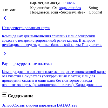
параметров доступно
здесь
Код ошибки. См.
коды ошибок
String
ErrCode
Передается, если «Success=False»
Optional
Незарегистрированная карта
Команда Pay для выполнения списания или блокировки
средств с незарегистрированной ранее карты. В запросе
необходимо передать данные банковской карты Покупателя.
Pay — рекуррентные платежи
Команда для выполнения платежа по ранее привязанной карте
без участия Покупателя (рекуррентный платеж) или для
проведения оплаты в один клик без повторного ввода
реквизитов карты (рекарринговый платеж). Карта должна…
Содержание
Запрос
Состав ключей параметра DATA
Ответ