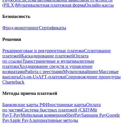
(PILX)
Мультивалютная платежная форма
Онлайн‑кассы
Безопасность
Фрод‑мониторинг
Сертификаты
Решения
Рекарринговые и рекуррентные платежи
Сплитование
платежей
Каскадирование платежей
Оплата
по ссылке
Трансграничные и мультивалютные
платежи
Холдирование средств и управление
возвратами
Работа с реестрами
Мультиэквайринг
Массовые
выплаты
Us-on-Us
AFT‑платежи
Сопровождение процедуры
Chargeback
Методы приема платежей
Банковские карты РФ
Иностранные карты
Оплата
по частям
Система быстрых платежей (СБП)
Mir
Pay
T‑Pay
Мобильная коммерция
SberPay
Samsung Pay
Google
Pay
Apple Pay
Альтернативные методы