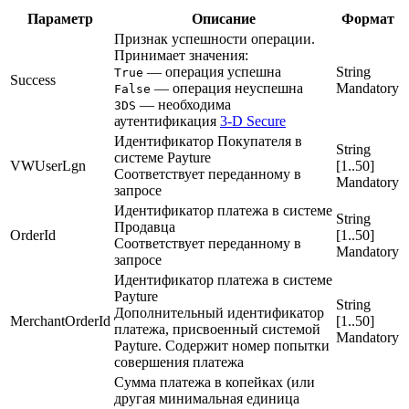
Параметр
Описание
Формат
Признак успешности операции.
Принимает значения:
— операция успешна
String
True
Success
— операция неуспешна
Mandatory
False
— необходима
3DS
аутентификация
3‑D Secure
Идентификатор Покупателя в
String
системе Payture
VWUserLgn
[1..50]
Соответствует переданному в
Mandatory
запросе
Идентификатор платежа в системе
String
Продавца
OrderId
[1..50]
Соответствует переданному в
Mandatory
запросе
Идентификатор платежа в системе
Payture
String
Дополнительный идентификатор
MerchantOrderId
[1..50]
платежа, присвоенный системой
Mandatory
Payture. Содержит номер попытки
совершения платежа
Сумма платежа в копейках (или
другая минимальная единица