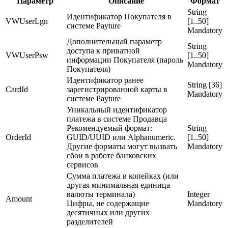
Параметр
Описание
Формат
String
Идентификатор Покупателя в
VWUserLgn
[1..50]
системе Payture
Mandatory
Дополнительный параметр
String
доступа к приватной
VWUserPsw
[1..50]
информации Покупателя (пароль
Mandatory
Покупателя)
Идентификатор ранее
String [36]
CardId
зарегистрированной карты в
Mandatory
системе Payture
Уникальный идентификатор
платежа в системе Продавца
Рекомендуемый формат:
String
OrderId
GUID/UUID или Alphanumeric.
[1..50]
Другие форматы могут вызвать
Mandatory
сбои в работе банковских
сервисов
Сумма платежа в копейках (или
другая минимальная единица
валюты терминала)
Integer
Amount
Цифры, не содержащие
Mandatory
десятичных или других
разделителей