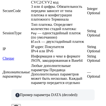
CVC2/CVV2 код
3 или 4 цифры. Обязательность
Integer
SecureCode
передачи зависит от типа
Optional
платежа и конфигурации
платежного Терминала
Тип платежа. Определяет
количество стадий платежа:
String
SessionType
— одностадийный платеж
Pay
Optional
(по умолчанию)
— двухстадийный платеж
Block
IP адрес Покупателя
String
IP
IPv4 или IPv6
Optional
Информация о чеке в формате
String
Cheque
JSON, закодированная в Base64
Optional
Любые дополнительные
параметры Продавца
Дополнительные
—
Дополнительных параметров
параметры
Optional
может быть несколько. Каждый
параметр передается отдельно
Пример параметра DATA (decoded):