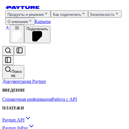
Продукты и решения
Как подключить
Безопасность
Карьера
О компании
Подключить
Поиск
⌘
K
Документация Payture
ВВЕДЕНИЕ
Справочная информация
Работа с API
ПЛАТЕЖИ
Payture API
Payture InPay