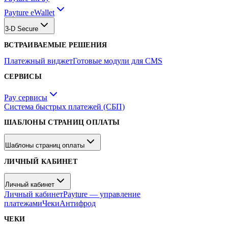
Payture eWallet
3-D Secure
ВСТРАИВАЕМЫЕ РЕШЕНИЯ
Платежный виджет
Готовые модули для CMS
СЕРВИСЫ
Pay сервисы
Система быстрых платежей (СБП)
ШАБЛОНЫ СТРАНИЦ ОПЛАТЫ
Шаблоны страниц оплаты
ЛИЧНЫЙ КАБИНЕТ
Личный кабинет
Личный кабинет
Payture — управление
платежами
Чеки
Антифрод
ЧЕКИ